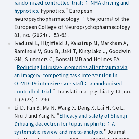
randomized controlled trials： NMA driving and
hypnotics.
hypnotics.” European
neuropsychopharmacology ： the journal of the
European College of Neuropsychopharmacology
81, no. (2024)： 53-63.
Iyadurai L, Highfield J, Kanstrup M, Markham A,
Ramineni V, Guo B, Jaki T, Kingslake J, Goodwin
GM, Summers C, Bonsall MB and Holmes EA.
“
Reducing intrusive memories after trauma via
an imagery-competing task intervention in
COVID-19 intensive care staff： a randomised
controlled trial.
” Translational psychiatry 13, no.
1 (2023)： 290.
Li D, Pan B, Ma N, Wang X, Deng X, Lai H, Ge L,
Niu J and Yang K. “
Efficacy and safety of Shenqi
Dihuang decoction for lupus nephritis： A
systematic review and meta-analysis.
” Journal