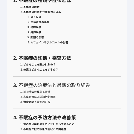
1.
不眠症の種類や症状とは
1.
不眠症の症状
2.
不眠症の原因や発症メカニズム
1.
ストレス
2.
生活習慣の乱れ
3.
精神疾患
4.
身体疾患
5.
薬剤の影響
6.
カフェインやアルコールの影響
2.
不眠症の診断・検査方法
1.
どんなことを聞かれるの？
2.
検査はどんなことをするの？
3.
不眠症の治療法と最新の取り組み
1.
薬物療法の種類と特徴
2.
非薬物療法と認知行動療法
3.
治療期間と最新の研究
4.
不眠症の予防方法や改善策
1.
質の高い睡眠のために今日からできること
2.
不眠症と他の疾患や症状との関連性