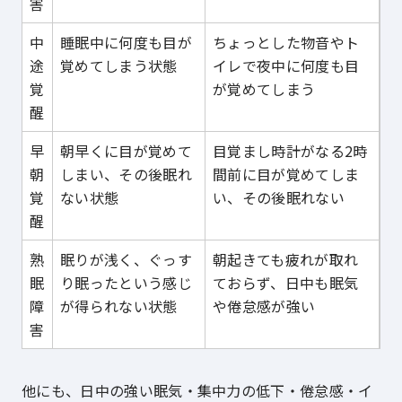
害
中
睡眠中に何度も目が
ちょっとした物音やト
途
覚めてしまう状態
イレで夜中に何度も目
覚
が覚めてしまう
醒
早
朝早くに目が覚めて
目覚まし時計がなる2時
朝
しまい、その後眠れ
間前に目が覚めてしま
覚
ない状態
い、その後眠れない
醒
熟
眠りが浅く、ぐっす
朝起きても疲れが取れ
眠
り眠ったという感じ
ておらず、日中も眠気
障
が得られない状態
や倦怠感が強い
害
他にも、日中の強い眠気・集中力の低下・倦怠感・イ