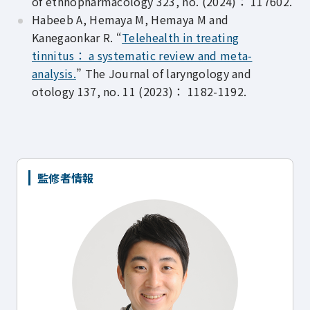
of ethnopharmacology 323, no. (2024)： 117602.
Habeeb A, Hemaya M, Hemaya M and
Kanegaonkar R. “
Telehealth in treating
tinnitus： a systematic review and meta-
analysis.
” The Journal of laryngology and
otology 137, no. 11 (2023)： 1182-1192.
監修者情報