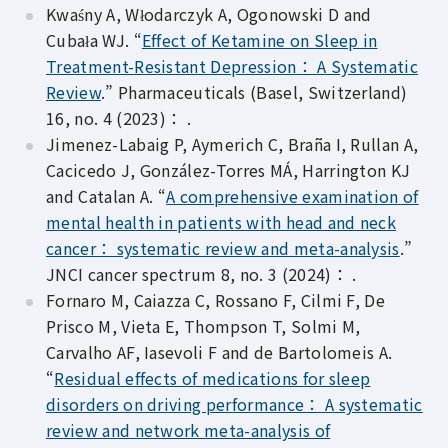
Kwaśny A, Włodarczyk A, Ogonowski D and
Cubała WJ. “
Effect of Ketamine on Sleep in
Treatment-Resistant Depression： A Systematic
Review
.” Pharmaceuticals (Basel, Switzerland)
16, no. 4 (2023)： .
Jimenez-Labaig P, Aymerich C, Braña I, Rullan A,
Cacicedo J, González-Torres MÁ, Harrington KJ
and Catalan A. “
A comprehensive examination of
mental health in patients with head and neck
cancer： systematic review and meta-analysis
.”
JNCI cancer spectrum 8, no. 3 (2024)： .
Fornaro M, Caiazza C, Rossano F, Cilmi F, De
Prisco M, Vieta E, Thompson T, Solmi M,
Carvalho AF, Iasevoli F and de Bartolomeis A.
“
Residual effects of medications for sleep
disorders on driving performance： A systematic
review and network meta-analysis of