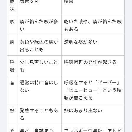
症
気管支炎
喘息
状
咳
痰が絡んだ咳が多
乾いた咳や、痰が絡んだ咳
い
もある
痰
黄色や緑色の痰が
透明な痰が多い
出ることも
呼
少し息苦しいこと
呼吸困難の発作が起きる
吸
も
音
通常は特に音はし
呼吸をすると「ゼーゼー」
ない
「ヒューヒュー」という喘
鳴が聞こえる
熱
発熱することもあ
熱はあまり出ない
る
そ
鼻水、鼻詰まり、
アレルギー性鼻炎、アトピ