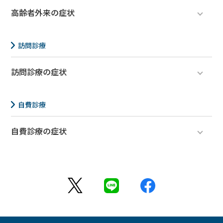
帯状疱疹
高齢者外来の症状
認知症
介護相談（主治医意見書が必要な方）
訪問診療
訪問診療の症状
医療・介護関係者の方へ
自費診療
自費診療の症状
インフルエンザ
更年期障害