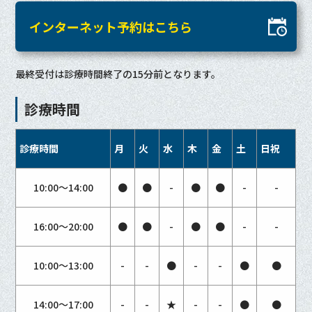
インターネット予約はこちら
最終受付は診療時間終了の15分前となります。
診療時間
診療時間
月
火
水
木
金
土
日祝
10:00〜14:00
●
●
-
●
●
-
-
16:00〜20:00
●
●
-
●
●
-
-
10:00〜13:00
-
-
●
-
-
●
●
14:00〜17:00
-
-
★
-
-
●
●