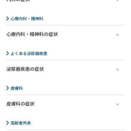
アレルギー疾患
発熱
心療内科・精神科
麻疹
心療内科・精神科の症状
更年期障害
双極性障害
発熱外来
適応障害
よくある泌尿器疾患
花粉症
うつ病
泌尿器疾患の症状
高血圧
不眠症
膀胱炎
喘息
尿道炎
皮膚科
皮膚科の症状
アレルギー疾患
皮膚炎
高齢者外来