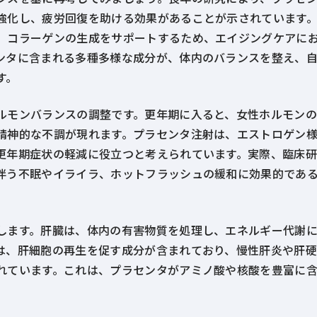
強化し、疲労回復を助ける効果があることが示されています
、コラーゲンの生成をサポートするため、エイジングケアに
ンタに含まれる多種多様な成分が、体内のバランスを整え、
す。
ルモンバランスの調整です。更年期に入ると、女性ホルモン
精神的な不調が現れます。プラセンタ注射は、エストロゲン
更年期症状の軽減に役立つと考えられています。実際、臨床
伴う不眠やイライラ、ホットフラッシュの緩和に効果的であ
します。肝臓は、体内の有害物質を処理し、エネルギー代謝
は、肝細胞の再生を促す成分が含まれており、慢性肝炎や肝
れています。これは、プラセンタがアミノ酸や核酸を豊富に