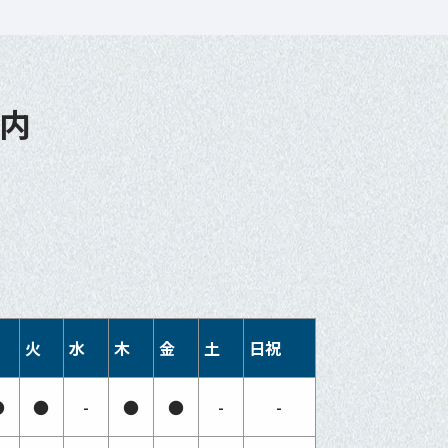
内
火
水
木
金
土
日祝
●
●
-
●
●
-
-