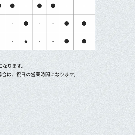
●
●
-
●
●
-
-
-
-
●
-
-
●
●
-
-
★
-
-
●
●
になります。
場合は、祝日の営業時間になります。