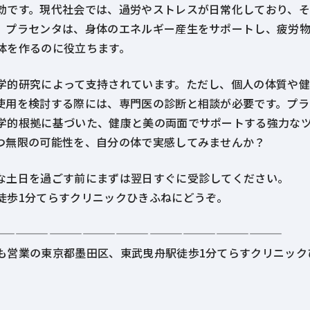
効です。現代社会では、過労やストレスが日常化しており、
。プラセンタは、身体のエネルギー産生をサポートし、疲労
体を作るのに役立ちます。
学的研究によって支持されています。ただし、個人の体質や
使用を検討する際には、専門医の診断と相談が必要です。プラ
学的根拠に基づいた、健康と美の両面でサポートする強力な
つ無限の可能性を、自分の体で実感してみませんか？
な土日を過ごす前にまずは翌日すぐに受診してください。
徒歩1分てらすクリニックひきふねにどうぞ。
——————————————————————————
も営業の東京都墨田区、東武曳舟駅徒歩1分てらすクリニック