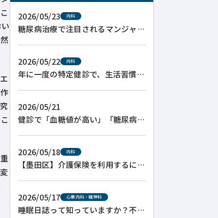
。こ
2026/05/23
内科
おい
糖尿病治療で注目されるマンジャロ
自然
とは？GLP-1系薬剤の処方と注意点
2026/05/22
内科
年に一度の特定健診で、生活習慣病
のエ
の“早めのサイン”を見つけましょ
様作
う
研究
2026/05/21
るこ
健診で「血糖値が高い」「糖尿病の
疑い」と言われた方へ
2026/05/18
内科
に重
【墨田区】介護保険を利用するに
硬変
は？要介護認定の取り方と主治医意
含
見書について
2026/05/17
心療内科・精神科
睡眠日誌って知っていますか？不眠