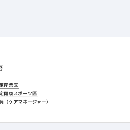
吾
定産業医
定健康スポーツ医
員（ケアマネージャー）