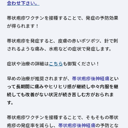
合わせ下さ
い。
帯状疱疹ワクチンを接種することで、発症の予防効果
が得られます！
帯状疱疹を発症すると、皮膚の赤いポツポツ、針で刺
されるような痛み、水疱などの症状で発症します。
症状や治療の詳細は
こちら
も御覧ください！
早めの治療が推奨されますが、
帯状疱疹後神経痛
とい
って長期間に痛みやヒリヒリ感が継続し中々内服を継
続しても改善がない状況が続き苦しむ方がおられま
す。
帯状疱疹ワクチンを接種することで、そもそもの帯状
疱疹の発症率を減らし、
帯状疱疹後神経痛
の予防とな