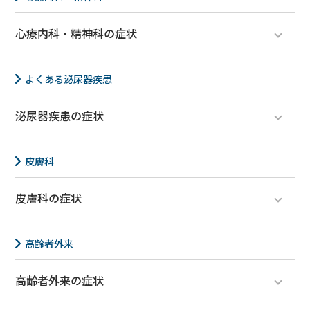
麻疹
心療内科・精神科の症状
更年期障害
双極性障害
発熱外来
適応障害
よくある泌尿器疾患
花粉症
うつ病
泌尿器疾患の症状
高血圧
不眠症
膀胱炎
喘息
尿道炎
皮膚科
皮膚科の症状
アレルギー疾患
皮膚炎
高齢者外来
帯状疱疹
高齢者外来の症状
認知症